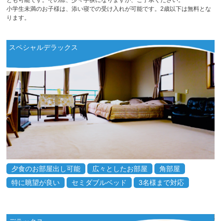
とも可能です。その際、少々手狭になりますが、ご了承ください。
小学生未満のお子様は、添い寝での受け入れが可能です。2歳以下は無料とな
ります。
スペシャルデラックス
夕食のお部屋出し可能
広々としたお部屋
角部屋
特に眺望が良い
セミダブルベッド
3名様まで対応