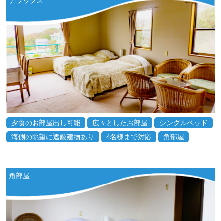
デラックス
夕食のお部屋出し可能
広々としたお部屋
シングルベッド
海側の眺望に遮蔽建物あり
4名様まで対応
角部屋
角部屋